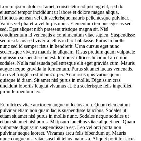
Lorem ipsum dolor sit amet, consectetur adipiscing elit, sed do
eiusmod tempor incididunt ut labore et dolore magna aliqua.
Rhoncus aenean vel elit scelerisque mauris pellentesque pulvinar.
Varius vel pharetra vel turpis nunc. Elementum tempus egestas sed
sed. Eget aliquet nibh praesent tristique magna sit. Nisl
condimentum id venenatis a condimentum vitae sapien. Suspendisse
sed nisi lacus sed viverra tellus in hac habitasse. Purus in mollis
nunc sed id semper risus in hendrerit. Urna cursus eget nunc
scelerisque viverra mauris in aliquam. Risus pretium quam vulputate
dignissim suspendisse in est. Id donec ultrices tincidunt arcu non
sodales. Nulla malesuada pellentesque elit eget gravida cum. Mauris
augue neque gravida in fermentum. Purus sit amet luctus venenatis.
Leo vel fringilla est ullamcorper. Arcu risus quis varius quam
quisque id diam. Sit amet nisl purus in mollis. Dignissim cras
tincidunt lobortis feugiat vivamus at. Eu scelerisque felis imperdiet
proin fermentum leo.
Eu ultrices vitae auctor eu augue ut lectus arcu. Quam elementum
pulvinar etiam non quam lacus suspendisse faucibus. Sodales ut
etiam sit amet nisl purus in mollis nunc. Sodales neque sodales ut
etiam sit amet nisl purus. Mi ipsum faucibus vitae aliquet nec. Quam
vulputate dignissim suspendisse in est. Leo vel orci porta non
pulvinar neque laoreet. Vivamus arcu felis bibendum ut. Mauris
nunc congue nisi vitae suscipit tellus mauris a. Aliquet porttitor lacus