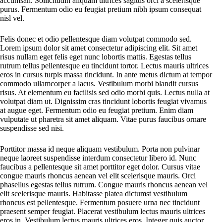
accumsan. Sollicitudin aliquam ultrices sagittis orci a scelerisque
purus. Fermentum odio eu feugiat pretium nibh ipsum consequat
nisl vel.
Felis donec et odio pellentesque diam volutpat commodo sed.
Lorem ipsum dolor sit amet consectetur adipiscing elit. Sit amet
risus nullam eget felis eget nunc lobortis mattis. Egestas tellus
rutrum tellus pellentesque eu tincidunt tortor. Lectus mauris ultrices
eros in cursus turpis massa tincidunt. In ante metus dictum at tempor
commodo ullamcorper a lacus. Vestibulum morbi blandit cursus
risus. At elementum eu facilisis sed odio morbi quis. Lectus nulla at
volutpat diam ut. Dignissim cras tincidunt lobortis feugiat vivamus
at augue eget. Fermentum odio eu feugiat pretium. Enim diam
vulputate ut pharetra sit amet aliquam. Vitae purus faucibus ornare
suspendisse sed nisi.
Porttitor massa id neque aliquam vestibulum. Porta non pulvinar
neque laoreet suspendisse interdum consectetur libero id. Nunc
faucibus a pellentesque sit amet porttitor eget dolor. Cursus vitae
congue mauris rhoncus aenean vel elit scelerisque mauris. Orci
phasellus egestas tellus rutrum. Congue mauris rhoncus aenean vel
elit scelerisque mauris. Habitasse platea dictumst vestibulum
rhoncus est pellentesque. Fermentum posuere urna nec tincidunt
praesent semper feugiat. Placerat vestibulum lectus mauris ultrices
eros in. Vestibulum lectus mauris ultrices eros. Integer quis auctor