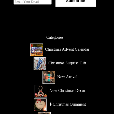
Subscribe
E
m
a
i
l
*
Categories
Christmas Advent Calendar
Christmas Surprise Gift
New Arrival
New Christmas Decor
🌲Christmas Ornament