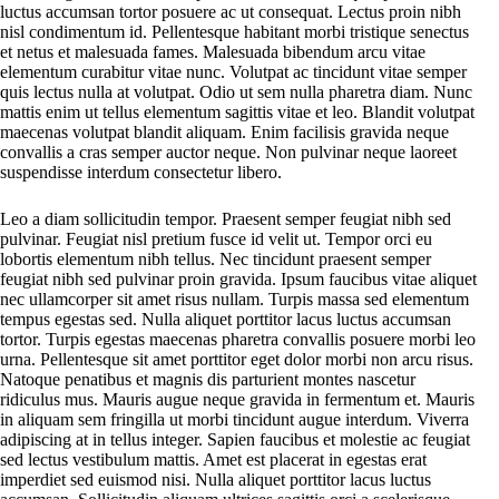
luctus accumsan tortor posuere ac ut consequat. Lectus proin nibh
nisl condimentum id. Pellentesque habitant morbi tristique senectus
et netus et malesuada fames. Malesuada bibendum arcu vitae
elementum curabitur vitae nunc. Volutpat ac tincidunt vitae semper
quis lectus nulla at volutpat. Odio ut sem nulla pharetra diam. Nunc
mattis enim ut tellus elementum sagittis vitae et leo. Blandit volutpat
maecenas volutpat blandit aliquam. Enim facilisis gravida neque
convallis a cras semper auctor neque. Non pulvinar neque laoreet
suspendisse interdum consectetur libero.
Leo a diam sollicitudin tempor. Praesent semper feugiat nibh sed
pulvinar. Feugiat nisl pretium fusce id velit ut. Tempor orci eu
lobortis elementum nibh tellus. Nec tincidunt praesent semper
feugiat nibh sed pulvinar proin gravida. Ipsum faucibus vitae aliquet
nec ullamcorper sit amet risus nullam. Turpis massa sed elementum
tempus egestas sed. Nulla aliquet porttitor lacus luctus accumsan
tortor. Turpis egestas maecenas pharetra convallis posuere morbi leo
urna. Pellentesque sit amet porttitor eget dolor morbi non arcu risus.
Natoque penatibus et magnis dis parturient montes nascetur
ridiculus mus. Mauris augue neque gravida in fermentum et. Mauris
in aliquam sem fringilla ut morbi tincidunt augue interdum. Viverra
adipiscing at in tellus integer. Sapien faucibus et molestie ac feugiat
sed lectus vestibulum mattis. Amet est placerat in egestas erat
imperdiet sed euismod nisi. Nulla aliquet porttitor lacus luctus